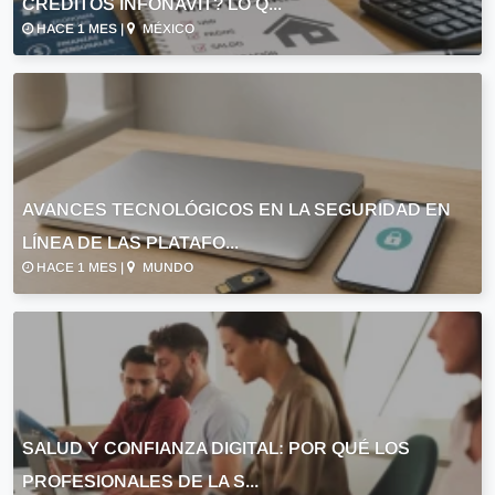
CRÉDITOS INFONAVIT? LO Q...
HACE 1 MES |
MÉXICO
AVANCES TECNOLÓGICOS EN LA SEGURIDAD EN
LÍNEA DE LAS PLATAFO...
HACE 1 MES |
MUNDO
SALUD Y CONFIANZA DIGITAL: POR QUÉ LOS
PROFESIONALES DE LA S...