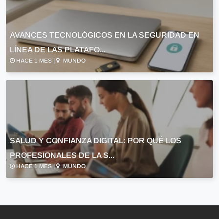
AVANCES TECNOLÓGICOS EN LA SEGURIDAD EN
LÍNEA DE LAS PLATAFO...
HACE 1 MES |
MUNDO
SALUD Y CONFIANZA DIGITAL: POR QUÉ LOS
PROFESIONALES DE LA S...
HACE 1 MES |
MUNDO