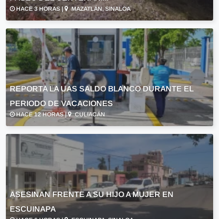
HACE 3 HORAS |
MAZATLÁN, SINALOA
REPORTA LA UAS SALDO BLANCO DURANTE EL
PERIODO DE VACACIONES
HACE 12 HORAS |
CULIACÁN
ASESINAN FRENTE A SU HIJO A MUJER EN
ESCUINAPA