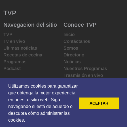
TVP
Navegacion del sitio
Conoce TVP
TVP
Inicio
Tv en vivo
Contáctanos
Ultimas noticias
Somos
Recetas de cocina
Directorio
Programas
Noticias
Podcast
Nuestros Programas
Trasmisión en vivo
Infraestructura
Utilizamos cookies para garantizar
Utilizamos cookies para garantizar
Derechos de las audiencias
que obtenga la mejor experiencia
que obtenga la mejor experiencia
Código de ética
en nuestro sitio web. Siga
en nuestro sitio web. Siga
Redes sociales
ACEPTAR
ACEPTAR
navegando si está de acuerdo o
navegando si está de acuerdo o
descubra cómo administrar las
descubra cómo administrar las
cookies.
cookies.
© 2021 Televisoras Grupo Pacífico ·
Privacy
·
Terms