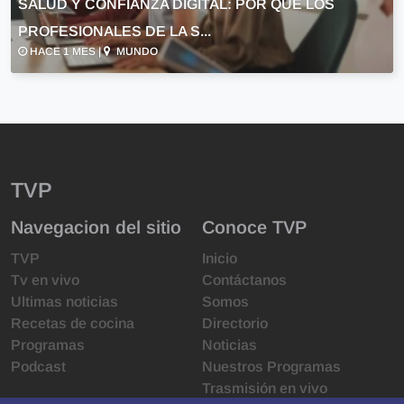
SALUD Y CONFIANZA DIGITAL: POR QUÉ LOS
PROFESIONALES DE LA S...
HACE 1 MES |
MUNDO
TVP
Navegacion del sitio
Conoce TVP
TVP
Inicio
Tv en vivo
Contáctanos
Ultimas noticias
Somos
Recetas de cocina
Directorio
Programas
Noticias
Podcast
Nuestros Programas
Trasmisión en vivo