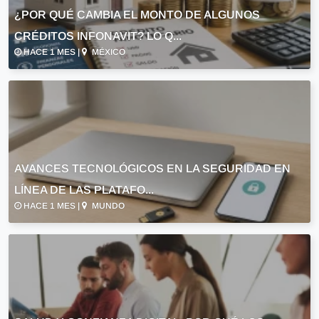
¿POR QUÉ CAMBIA EL MONTO DE ALGUNOS
CRÉDITOS INFONAVIT? LO Q...
HACE 1 MES |
MÉXICO
AVANCES TECNOLÓGICOS EN LA SEGURIDAD EN
LÍNEA DE LAS PLATAFO...
HACE 1 MES |
MUNDO