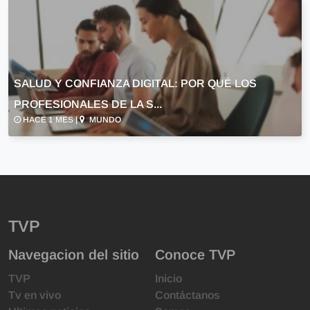
SALUD Y CONFIANZA DIGITAL: POR QUÉ LOS
PROFESIONALES DE LA S...
HACE 1 MES |
MUNDO
TVP
Navegacion del sitio
Conoce TVP
TVP
Inicio
Tv en vivo
Contáctanos