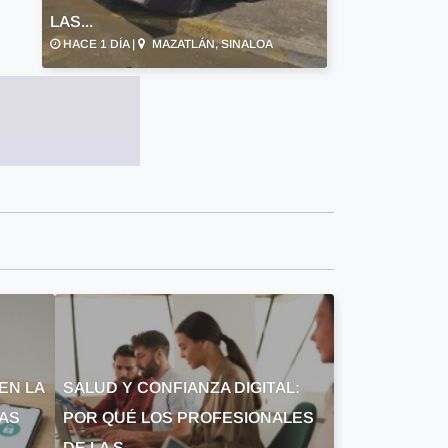
LAS...
HACE 1 DÍA |
MAZATLÁN, SINALOA
EN LA
SALUD Y CONFIANZA DIGITAL:
LAS
POR QUÉ LOS PROFESIONALES
DE LA S...