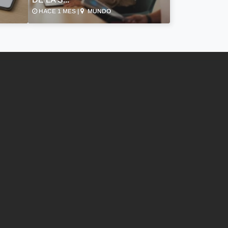
HACE 1 MES |
MUNDO