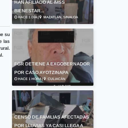
HAN AFILIADO AL IMSS
BIENESTAR...
HACE 1 DÍA |
MAZATLÁN, SINALOA
ue su
e las
ural.
l.
FGR DETIENE A EXGOBERNADOR
POR CASO AYOTZINAPA
HACE 1 HORA |
CULIACÁN
CENSO DE FAMILIAS AFECTADAS
POR LLUVIAS YA CASI LLEGA A