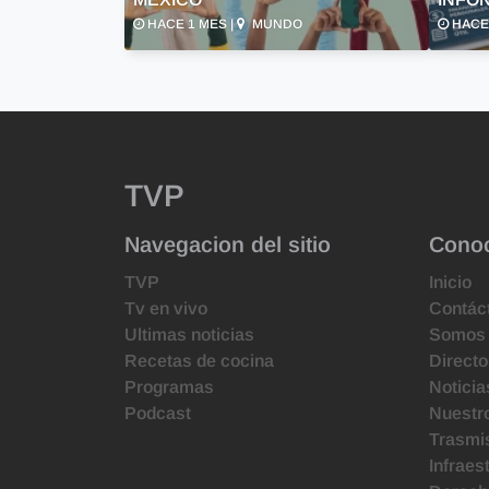
HACE 1 MES |
MUNDO
HACE 
TVP
Navegacion del sitio
Cono
TVP
Inicio
Tv en vivo
Contác
Ultimas noticias
Somos
Recetas de cocina
Directo
Programas
Noticia
Podcast
Nuestr
Trasmis
Infraes