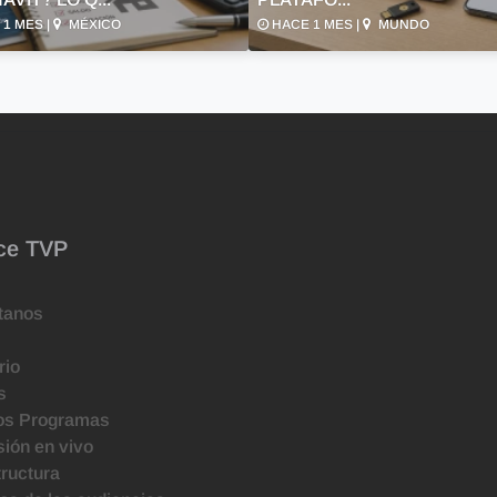
1 MES |
MÉXICO
HACE 1 MES |
MUNDO
ce TVP
tanos
rio
s
os Programas
ión en vivo
tructura