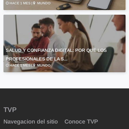
HACE 1 MES |
MUNDO
SALUD Y CONFIANZA DIGITAL: POR QUÉ LOS
PROFESIONALES DE LA S...
HACE 1 MES |
MUNDO
TVP
Navegacion del sitio
Conoce TVP