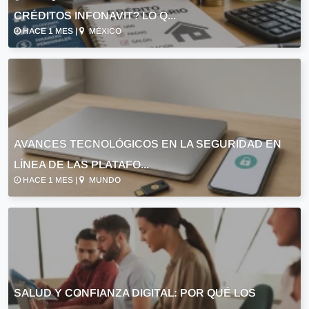
CRÉDITOS INFONAVIT? LO Q...
HACE 1 MES |
MÉXICO
AVANCES TECNOLÓGICOS EN LA SEGURIDAD EN
LÍNEA DE LAS PLATAFO...
HACE 1 MES |
MUNDO
SALUD Y CONFIANZA DIGITAL: POR QUÉ LOS