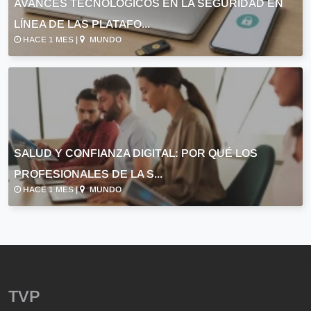
AVANCES TECNOLÓGICOS EN LA SEGURIDAD EN
LÍNEA DE LAS PLATAFO...
HACE 1 MES |
MUNDO
SALUD Y CONFIANZA DIGITAL: POR QUÉ LOS
PROFESIONALES DE LA S...
HACE 1 MES |
MUNDO
TVP