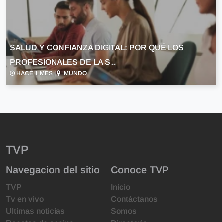
SALUD Y CONFIANZA DIGITAL: POR QUÉ LOS
PROFESIONALES DE LA S...
HACE 1 MES |
MUNDO
TVP
Navegacion del sitio
Conoce TVP
TVP
Inicio
Tv en vivo
Contáctanos
Ultimas noticias
Somos