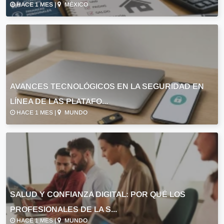
HACE 1 MES |
MÉXICO
AVANCES TECNOLÓGICOS EN LA SEGURIDAD EN
LÍNEA DE LAS PLATAFO...
HACE 1 MES |
MUNDO
SALUD Y CONFIANZA DIGITAL: POR QUÉ LOS
PROFESIONALES DE LA S...
HACE 1 MES |
MUNDO