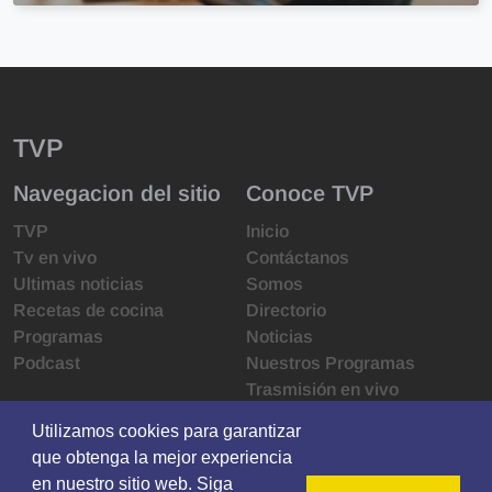
TVP
Navegacion del sitio
Conoce TVP
TVP
Inicio
Tv en vivo
Contáctanos
Ultimas noticias
Somos
Recetas de cocina
Directorio
Programas
Noticias
Podcast
Nuestros Programas
Trasmisión en vivo
Infraestructura
Utilizamos cookies para garantizar
Utilizamos cookies para garantizar
Derechos de las audiencias
que obtenga la mejor experiencia
que obtenga la mejor experiencia
Código de ética
en nuestro sitio web. Siga
en nuestro sitio web. Siga