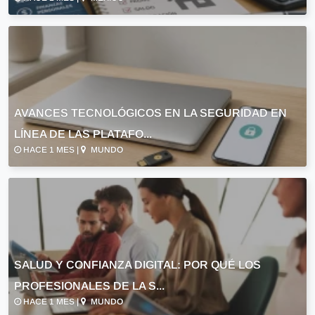
AVANCES TECNOLÓGICOS EN LA SEGURIDAD EN
LÍNEA DE LAS PLATAFO...
HACE 1 MES |
MUNDO
SALUD Y CONFIANZA DIGITAL: POR QUÉ LOS
PROFESIONALES DE LA S...
HACE 1 MES |
MUNDO