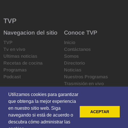
TVP
Navegacion del sitio
Conoce TVP
TVP
Inicio
Tv en vivo
Contáctanos
Ultimas noticias
Somos
Recetas de cocina
Directorio
Programas
Noticias
Podcast
Nuestros Programas
Trasmisión en vivo
Infraestructura
Utilizamos cookies para garantizar
Utilizamos cookies para garantizar
Derechos de las audiencias
que obtenga la mejor experiencia
que obtenga la mejor experiencia
Código de ética
en nuestro sitio web. Siga
en nuestro sitio web. Siga
Redes sociales
ACEPTAR
ACEPTAR
navegando si está de acuerdo o
navegando si está de acuerdo o
descubra cómo administrar las
descubra cómo administrar las