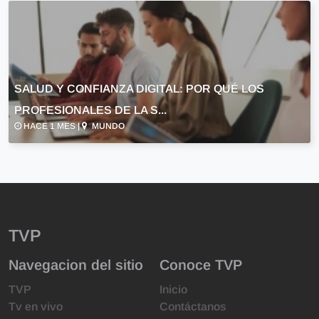
SALUD Y CONFIANZA DIGITAL: POR QUÉ LOS
PROFESIONALES DE LA S...
HACE 1 MES |
MUNDO
TVP
Navegacion del sitio
Conoce TVP
TVP
Inicio
Tv en vivo
Contáctanos