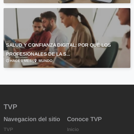
SALUD Y CONFIANZA DIGITAL: POR QUÉ LOS
PROFESIONALES DE LA S...
HACE 1 MES |
MUNDO
TVP
Navegacion del sitio
Conoce TVP
TVP
Inicio