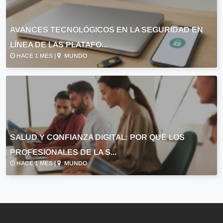
AVANCES TECNOLÓGICOS EN LA SEGURIDAD EN
LÍNEA DE LAS PLATAFO...
HACE 1 MES |
MUNDO
SALUD Y CONFIANZA DIGITAL: POR QUÉ LOS
PROFESIONALES DE LA S...
HACE 1 MES |
MUNDO