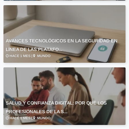
AVANCES TECNOLÓGICOS EN LA SEGURIDAD EN
LÍNEA DE LAS PLATAFO...
HACE 1 MES |
MUNDO
SALUD Y CONFIANZA DIGITAL: POR QUÉ LOS
PROFESIONALES DE LA S...
HACE 1 MES |
MUNDO