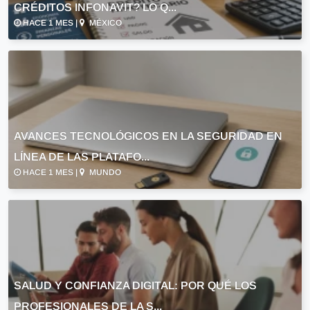
CRÉDITOS INFONAVIT? LO Q...
HACE 1 MES |
MÉXICO
AVANCES TECNOLÓGICOS EN LA SEGURIDAD EN
LÍNEA DE LAS PLATAFO...
HACE 1 MES |
MUNDO
SALUD Y CONFIANZA DIGITAL: POR QUÉ LOS
PROFESIONALES DE LA S...