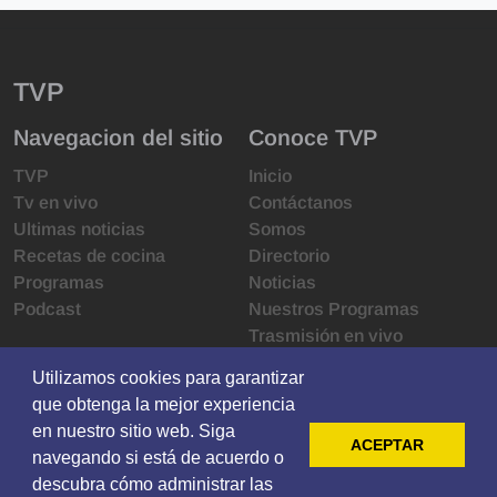
TVP
Navegacion del sitio
Conoce TVP
TVP
Inicio
Tv en vivo
Contáctanos
Ultimas noticias
Somos
Recetas de cocina
Directorio
Programas
Noticias
Podcast
Nuestros Programas
Trasmisión en vivo
Infraestructura
Utilizamos cookies para garantizar
Utilizamos cookies para garantizar
Derechos de las audiencias
que obtenga la mejor experiencia
que obtenga la mejor experiencia
Código de ética
en nuestro sitio web. Siga
en nuestro sitio web. Siga
Redes sociales
ACEPTAR
ACEPTAR
navegando si está de acuerdo o
navegando si está de acuerdo o
descubra cómo administrar las
descubra cómo administrar las