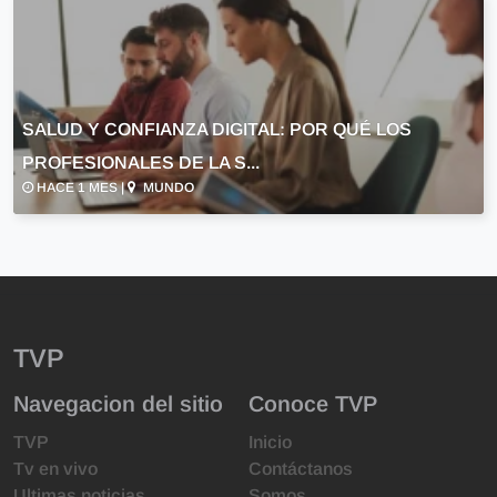
SALUD Y CONFIANZA DIGITAL: POR QUÉ LOS
PROFESIONALES DE LA S...
HACE 1 MES |
MUNDO
TVP
Navegacion del sitio
Conoce TVP
TVP
Inicio
Tv en vivo
Contáctanos
Ultimas noticias
Somos