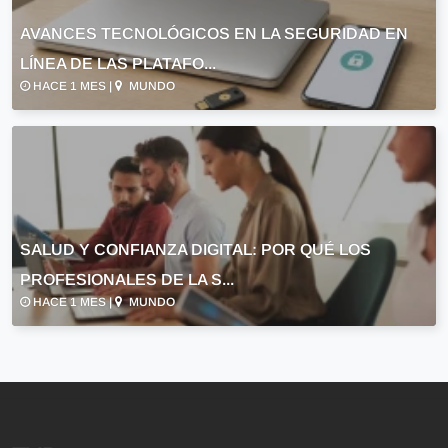
AVANCES TECNOLÓGICOS EN LA SEGURIDAD EN
LÍNEA DE LAS PLATAFO...
HACE 1 MES |
MUNDO
SALUD Y CONFIANZA DIGITAL: POR QUÉ LOS
PROFESIONALES DE LA S...
HACE 1 MES |
MUNDO