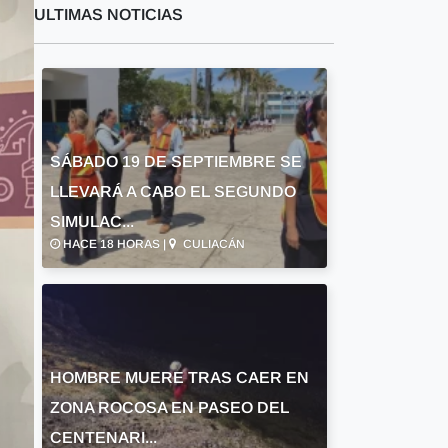
ULTIMAS NOTICIAS
SÁBADO 19 DE SEPTIEMBRE SE
LLEVARÁ A CABO EL SEGUNDO
SIMULAC...
HACE 18 HORAS |
CULIACÁN
HOMBRE MUERE TRAS CAER EN
ZONA ROCOSA EN PASEO DEL
CENTENARI...