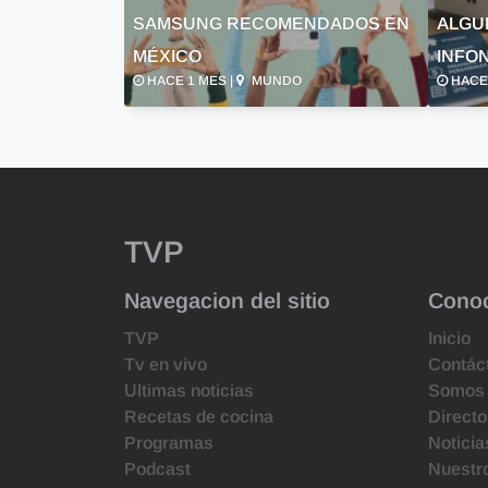
SAMSUNG RECOMENDADOS EN
ALGU
MÉXICO
INFON
HACE 1 MES |
MUNDO
HACE 
TVP
Navegacion del sitio
Cono
TVP
Inicio
Tv en vivo
Contác
Ultimas noticias
Somos
Recetas de cocina
Directo
Programas
Noticia
Podcast
Nuestr