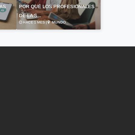
LAS
POR QUÉ LOS PROFESIONALES
DE LA S...
HACE 1 MES |
MUNDO