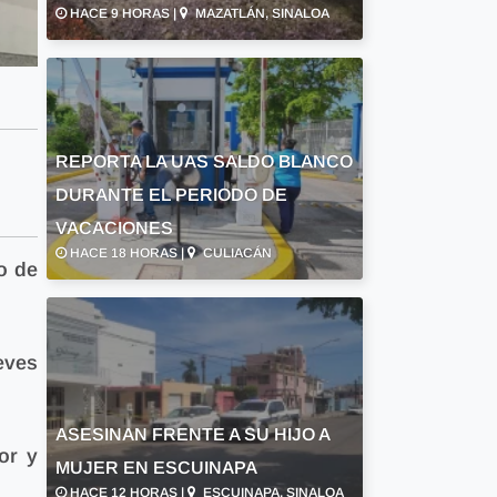
HACE 9 HORAS |
MAZATLÁN, SINALOA
REPORTA LA UAS SALDO BLANCO
DURANTE EL PERIODO DE
VACACIONES
HACE 18 HORAS |
CULIACÁN
o de
eves
ASESINAN FRENTE A SU HIJO A
or y
MUJER EN ESCUINAPA
HACE 12 HORAS |
ESCUINAPA, SINALOA