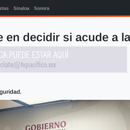
etas
Sinaloa
Sonora
e en decidir si acude a 
guridad.