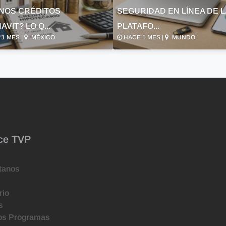
NOS CRÉDITOS
SEGURIDAD EN LÍNEA DE 
AVIT? LO Q...
PLATAFO...
1 MES |
MÉXICO
HACE 1 MES |
MUNDO
ce TVP
tanos
rio
s
os Programas