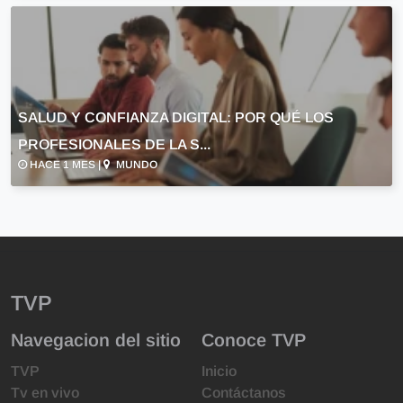
SALUD Y CONFIANZA DIGITAL: POR QUÉ LOS
PROFESIONALES DE LA S...
HACE 1 MES |
MUNDO
TVP
Navegacion del sitio
Conoce TVP
TVP
Inicio
Tv en vivo
Contáctanos