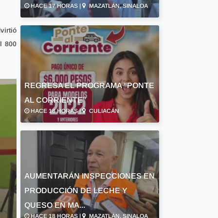
HACE 17 HORAS |
MAZATLÁN, SINALOA
virtió
l 800
REGRESA EL PROGRAMA “PONTE
AL CORRIENTE”
HACE 18 HORAS |
CULIACÁN
AUMENTARÁN INSPECCIONES EN
PRODUCCIÓN DE LECHE Y
QUESO EN MA...
HACE 18 HORAS |
MAZATLÁN, SINALOA