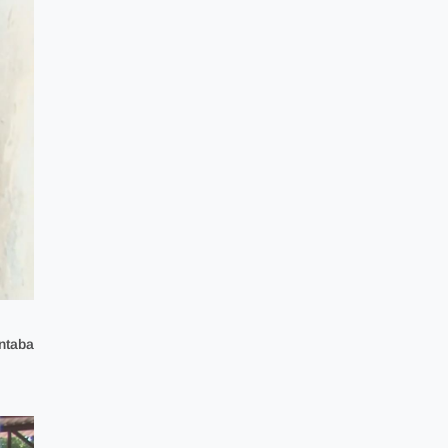
ntaba