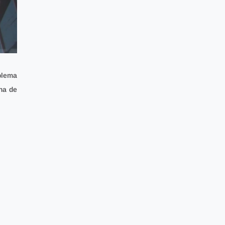
oblema
ha de