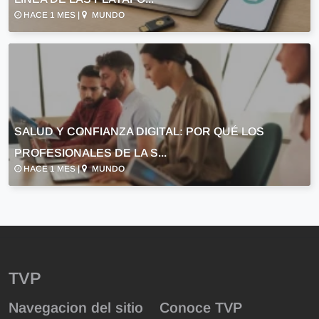
HACE 1 MES |
MUNDO
SALUD Y CONFIANZA DIGITAL: POR QUÉ LOS
PROFESIONALES DE LA S...
HACE 1 MES |
MUNDO
TVP
Navegacion del sitio
Conoce TVP