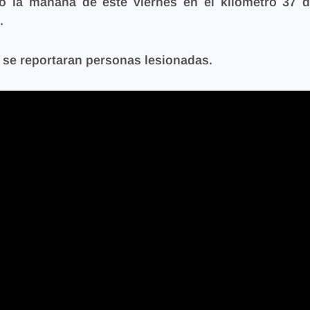
ó la mañana de este viernes
en el kilómetro 37 d
.
 se reportaran personas lesionadas.