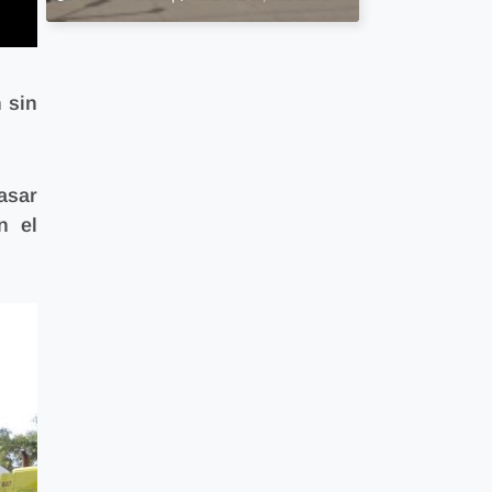
 sin
asar
n el