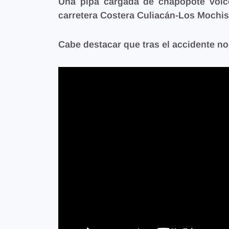
Una pipa cargada de chapopote volc
carretera Costera Culiacán-Los Mochis
Cabe destacar que tras el accidente
no