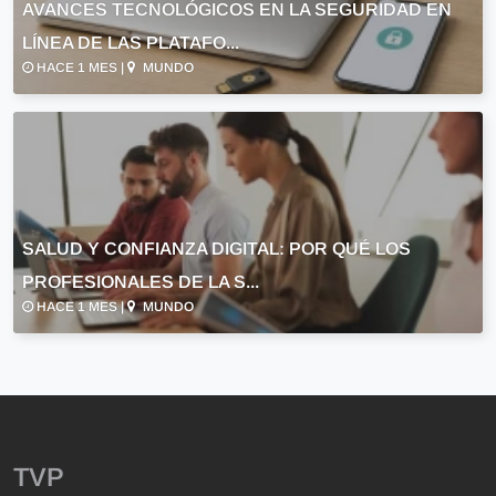
AVANCES TECNOLÓGICOS EN LA SEGURIDAD EN
LÍNEA DE LAS PLATAFO...
HACE 1 MES |
MUNDO
SALUD Y CONFIANZA DIGITAL: POR QUÉ LOS
PROFESIONALES DE LA S...
HACE 1 MES |
MUNDO
TVP