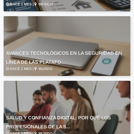
HACE 1 MES |
MÉXICO
AVANCES TECNOLÓGICOS EN LA SEGURIDAD EN
LÍNEA DE LAS PLATAFO...
HACE 1 MES |
MUNDO
SALUD Y CONFIANZA DIGITAL: POR QUÉ LOS
PROFESIONALES DE LA S...
HACE 1 MES |
MUNDO