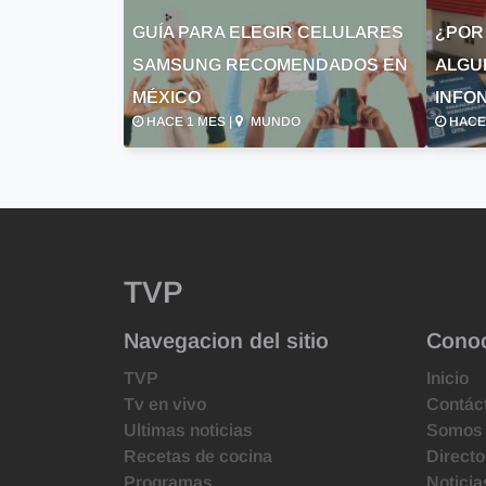
GUÍA PARA ELEGIR CELULARES
¿POR
SAMSUNG RECOMENDADOS EN
ALGU
MÉXICO
INFON
HACE 1 MES |
MUNDO
HACE 
TVP
Navegacion del sitio
Cono
TVP
Inicio
Tv en vivo
Contác
Ultimas noticias
Somos
Recetas de cocina
Directo
Programas
Noticia