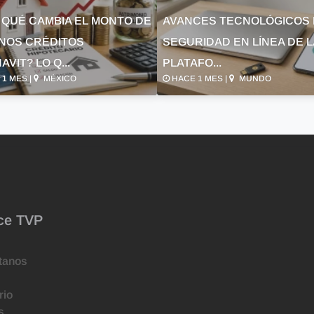
 QUÉ CAMBIA EL MONTO DE
AVANCES TECNOLÓGICOS 
NOS CRÉDITOS
SEGURIDAD EN LÍNEA DE 
AVIT? LO Q...
PLATAFO...
1 MES |
MÉXICO
HACE 1 MES |
MUNDO
ce TVP
tanos
rio
s