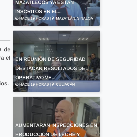
MAZATLECOS YA ESTÁN
INSCRITOS EN EL...
HACE 19 HORAS |
MAZATLÁN, SINALOA
0 de
a el
EN REUNIÓN DE SEGURIDAD
DESTACAN RESULTADOS DEL
OPERATIVO VE...
ios.
HACE 19 HORAS |
CULIACÁN
AUMENTARÁN INSPECCIONES EN
PRODUCCIÓN DE LECHE Y