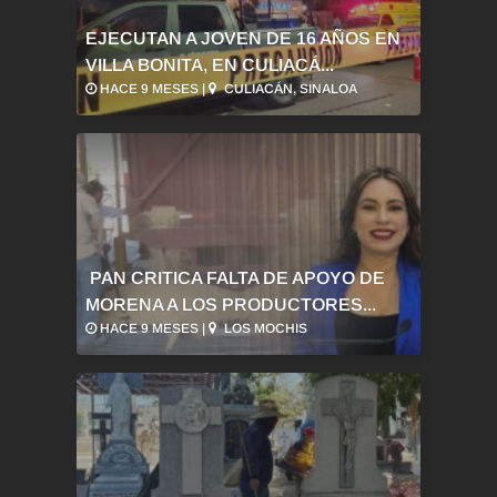
EJECUTAN A JOVEN DE 16 AÑOS EN
VILLA BONITA, EN CULIACÁ...
HACE 9 MESES |
CULIACÁN, SINALOA
PAN CRITICA FALTA DE APOYO DE
MORENA A LOS PRODUCTORES...
HACE 9 MESES |
LOS MOCHIS