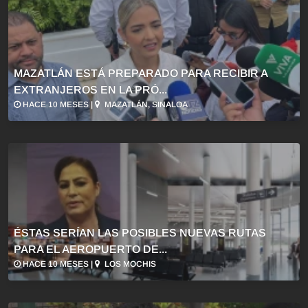
MAZATLÁN ESTÁ PREPARADO PARA RECIBIR A
EXTRANJEROS EN LA PRÓ...
HACE 10 MESES |
MAZATLÁN, SINALOA
ÉSTAS SERÍAN LAS POSIBLES NUEVAS RUTAS
PARA EL AEROPUERTO DE...
HACE 10 MESES |
LOS MOCHIS