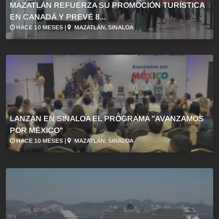
MAZATLÁN REFUERZA SU PROMOCIÓN TURÍSTICA
EN CANADÁ Y PREVÉ 8...
HACE 10 MESES |
MAZATLÁN, SINALOA
LANZAN EN SINALOA EL PROGRAMA "AVANZAMOS
POR MÉXICO"
HACE 10 MESES |
MAZATLÁN, SINALOA