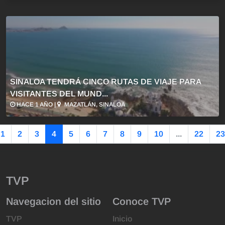
SINALOA TENDRÁ CINCO RUTAS DE VIAJE PARA
VISITANTES DEL MUND...
HACE 1 AÑO |
MAZATLÁN, SINALOA
1
2
3
4
5
6
7
8
9
10
...
22
23
TVP
Navegacion del sitio
Conoce TVP
TVP
Inicio