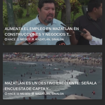
AUMENTA EL EMPLEO EN MAZATLÁN EN
CONSTRUCCIONES Y NEGOCIOS T...
HACE 11 MESES |
MAZATLÁN, SINALOA
MAZATLÁN ES UN DESTINO EXCELENTE: SEÑALA
ENCUESTA DE CAPTA Y...
HACE 11 MESES |
MAZATLÁN, SINALOA