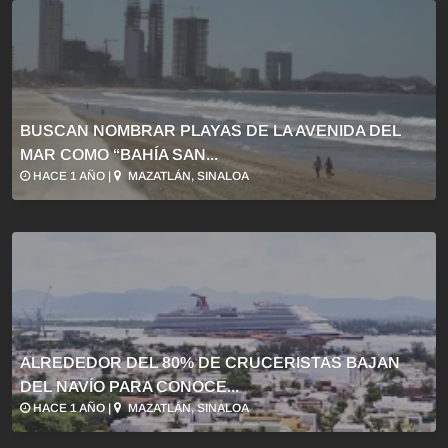
BUSCAN NOMBRAR PLAYAS DE LA AVENIDA DEL
MAR COMO “BAHÍA SAN...
HACE 1 AÑO |
MAZATLÁN, SINALOA
ALREDEDOR DEL 80% DE CRUCERISTAS BAJAN
DEL NAVÍO PARA CONOCE...
HACE 1 AÑO |
MAZATLÁN, SINALOA