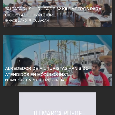
"ALTATA RUSH" RUTA DE 62 KILOMETROS PARA
CICLISTAS, CORREDOR...
HACE 1 AÑO |
CULIACÁN
ALREDEDOR DE MIL TURISTAS HAN SIDO
ATENDIDOS EN MÓDULOS INST...
HACE 1 AÑO |
MAZATLÁN, SINALOA