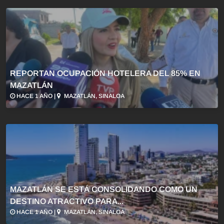
REPORTAN OCUPACIÓN HOTELERA DEL 85% EN
MAZATLÁN
HACE 1 AÑO |
MAZATLÁN, SINALOA
MAZATLÁN SE ESTÁ CONSOLIDANDO COMO UN
DESTINO ATRACTIVO PARA...
HACE 1 AÑO |
MAZATLÁN, SINALOA