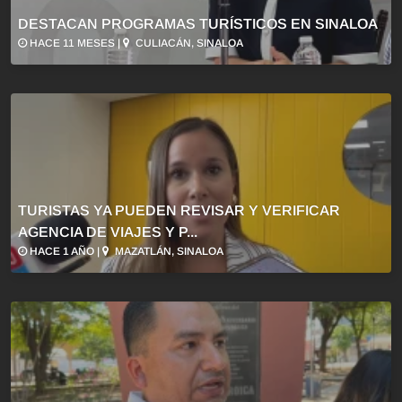
DESTACAN PROGRAMAS TURÍSTICOS EN SINALOA
HACE 11 MESES |
CULIACÁN, SINALOA
TURISTAS YA PUEDEN REVISAR Y VERIFICAR
AGENCIA DE VIAJES Y P...
HACE 1 AÑO |
MAZATLÁN, SINALOA