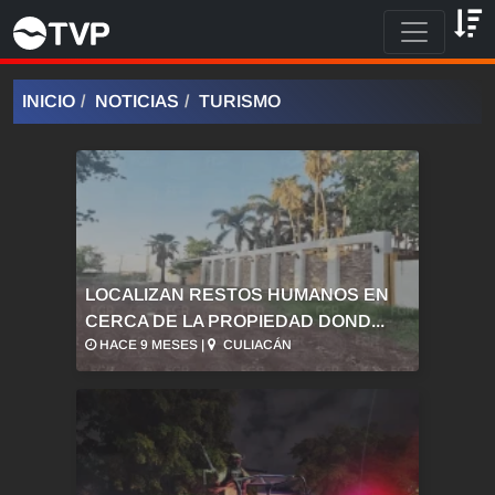
INICIO
NOTICIAS
TURISMO
LOCALIZAN RESTOS HUMANOS EN
CERCA DE LA PROPIEDAD DOND...
HACE 9 MESES |
CULIACÁN