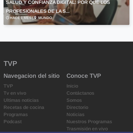
SALUD Y CONFIANZA DIGITAL: POR QUÉ LOS
PROFESIONALES DE LA S...
HACE 1 MES |
MUNDO
TVP
Navegacion del sitio
Conoce TVP
TVP
Inicio
Tv en vivo
Contáctanos
Ultimas noticias
Somos
Recetas de cocina
Directorio
Programas
Noticias
Podcast
Nuestros Programas
Trasmisión en vivo