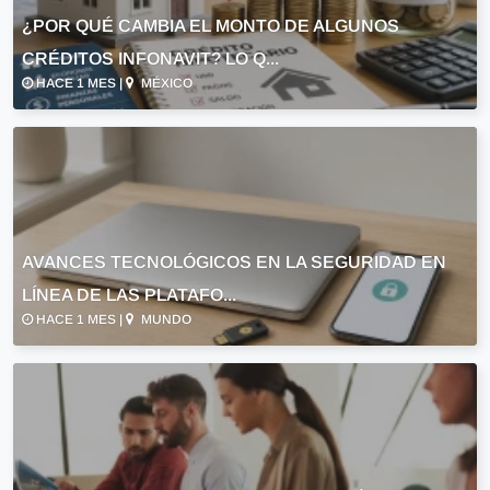
¿POR QUÉ CAMBIA EL MONTO DE ALGUNOS
CRÉDITOS INFONAVIT? LO Q...
HACE 1 MES |
MÉXICO
AVANCES TECNOLÓGICOS EN LA SEGURIDAD EN
LÍNEA DE LAS PLATAFO...
HACE 1 MES |
MUNDO