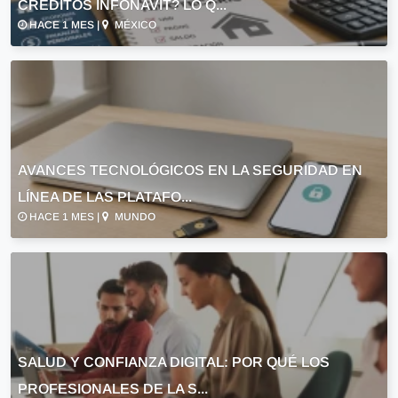
CRÉDITOS INFONAVIT? LO Q...
HACE 1 MES |
MÉXICO
AVANCES TECNOLÓGICOS EN LA SEGURIDAD EN
LÍNEA DE LAS PLATAFO...
HACE 1 MES |
MUNDO
SALUD Y CONFIANZA DIGITAL: POR QUÉ LOS
PROFESIONALES DE LA S...